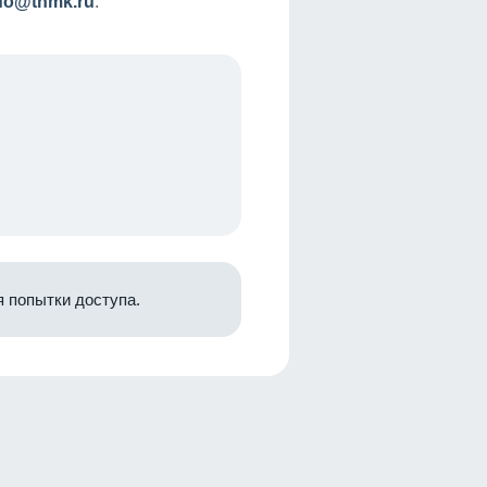
nfo@tnmk.ru
.
 попытки доступа.