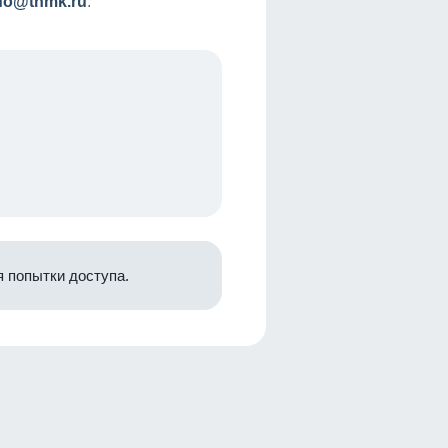
nfo@tnmk.ru
.
 попытки доступа.