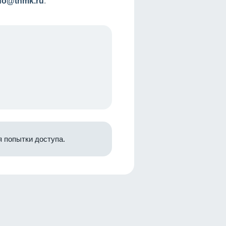
nfo@tnmk.ru
.
 попытки доступа.