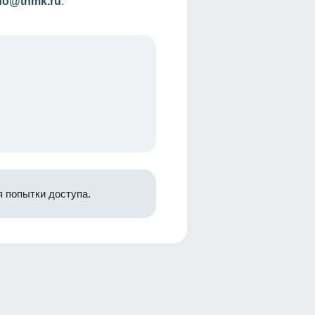
nfo@tnmk.ru
.
 попытки доступа.