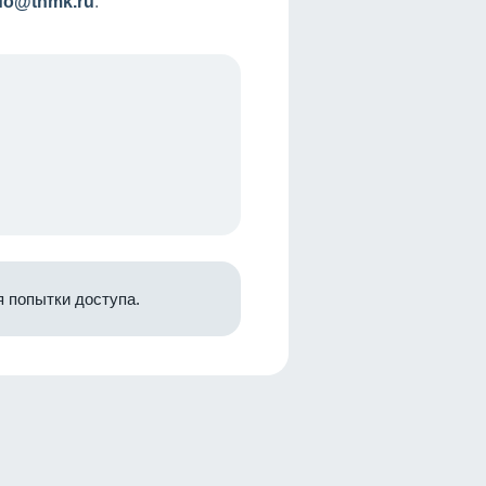
nfo@tnmk.ru
.
 попытки доступа.