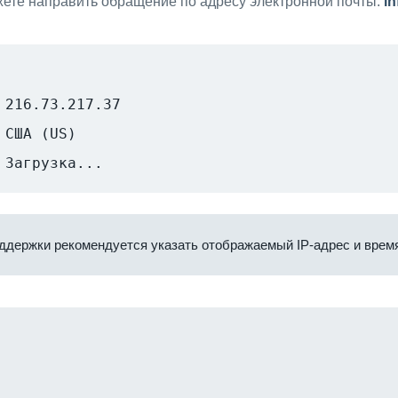
ете направить обращение по адресу электронной почты:
i
216.73.217.37
США (US)
Загрузка...
ддержки рекомендуется указать отображаемый IP-адрес и время