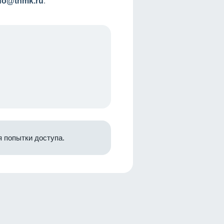
nfo@tnmk.ru
.
 попытки доступа.