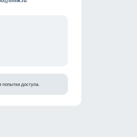
nfo@tnmk.ru
.
 попытки доступа.