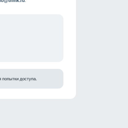
nfo@tnmk.ru
.
 попытки доступа.