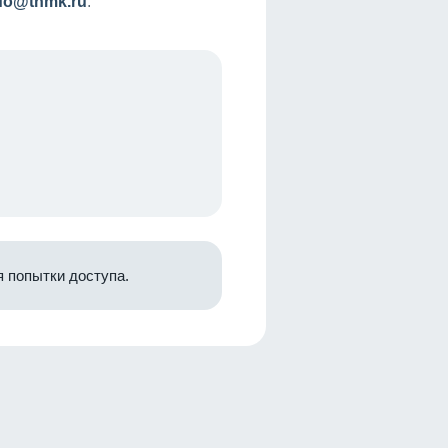
nfo@tnmk.ru
.
 попытки доступа.