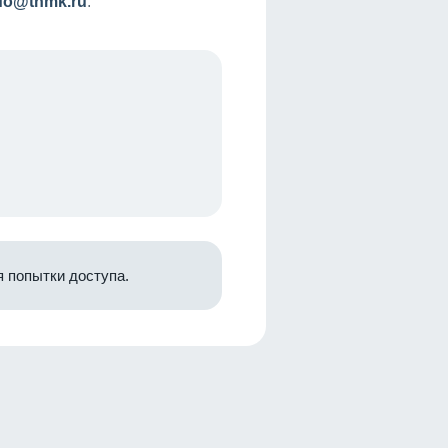
nfo@tnmk.ru
.
 попытки доступа.