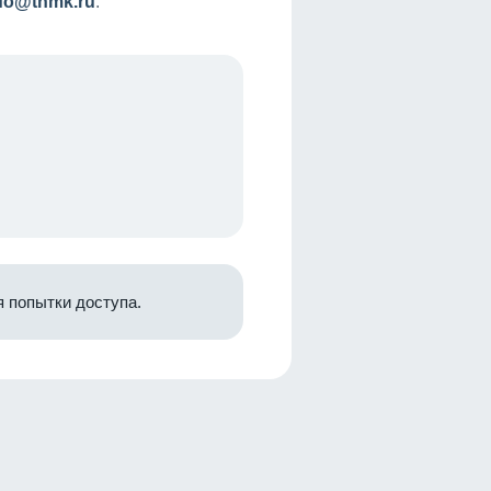
nfo@tnmk.ru
.
 попытки доступа.