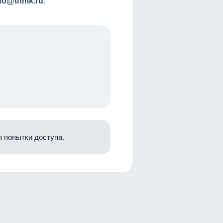
nfo@tnmk.ru
.
 попытки доступа.