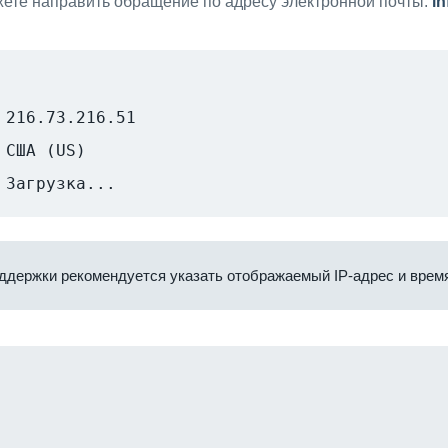
ете направить обращение по адресу электронной почты:
i
216.73.216.51
США (US)
Загрузка...
ддержки рекомендуется указать отображаемый IP-адрес и время