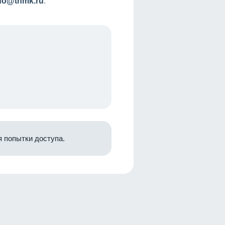
nfo@tnmk.ru
.
 попытки доступа.