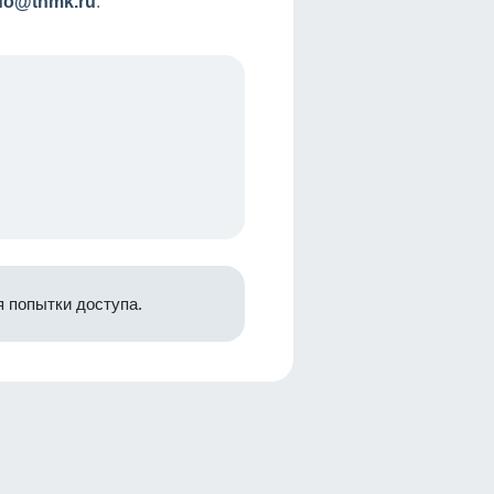
nfo@tnmk.ru
.
 попытки доступа.