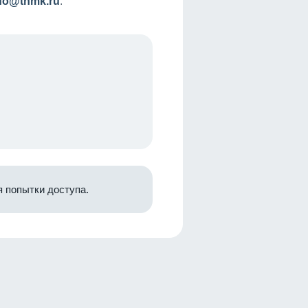
nfo@tnmk.ru
.
 попытки доступа.