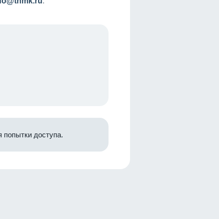
nfo@tnmk.ru
.
 попытки доступа.