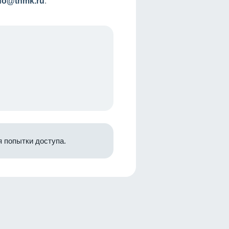
nfo@tnmk.ru
.
 попытки доступа.