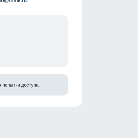
nfo@tnmk.ru
.
 попытки доступа.