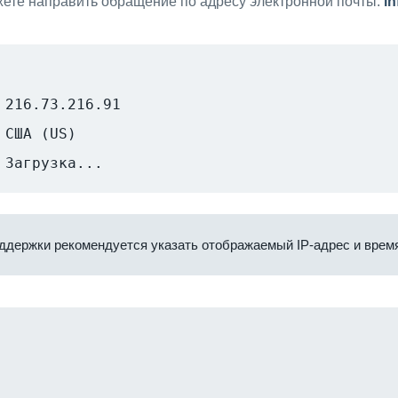
ете направить обращение по адресу электронной почты:
i
216.73.216.91
США (US)
Загрузка...
ддержки рекомендуется указать отображаемый IP-адрес и время