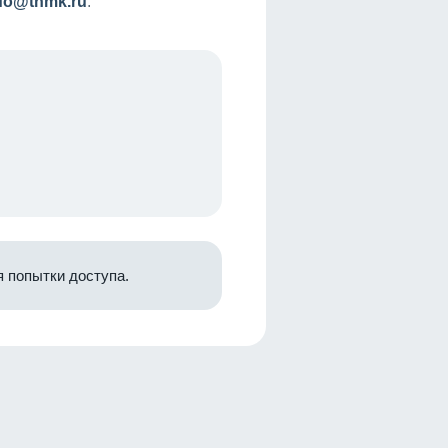
nfo@tnmk.ru
.
 попытки доступа.