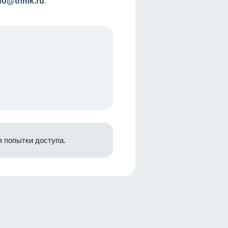
nfo@tnmk.ru
.
 попытки доступа.